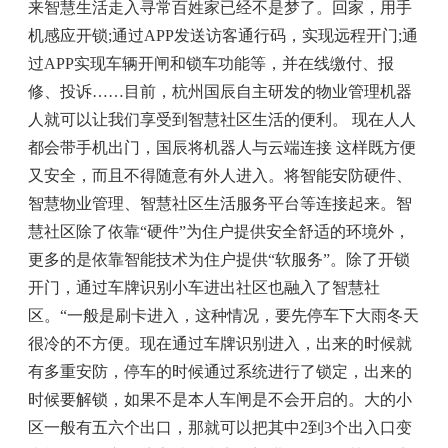
来智慧生活走入寻常百姓家已经不是梦了。回家，用手
机感应开锁;通过APP发送访客通行码，实现远程开门;通
过APP实现车辆开闸和锁车功能等，并在线缴付、报
修、投诉……目前，杭州国辰自主研发的物业管理机器
人就可以让我们享受到智慧社区生活的便利。 现在人人
都会带手机出门，国辰将机器人与云端连接 这样既方便
又安全，而且不得随意有外人进入。将智能安防硬件、
智慧物业管理、智慧社区生活服务平台等连接起来。智
慧社区除了依靠“硬件”为住户提供安全舒适的环境外，
更多的是依靠智能技术为住户提供“软服务”。除了开锁
开门，通过车牌识别小车进出社区也融入了智慧社
区。“一般是刷卡进入，这种情况，要先停车下大雨冬天
很冷的不方便。现在通过车牌识别进入，出来的时候就
有多重安防，停车的时候通过系统进行了锁定，出来的
时候要解锁，如果不是本人车闸是不会开启的。大的小
区一般有五六个出口，那就可以把其中2到3个出入口变