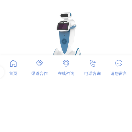
首页
渠道合作
在线咨询
电话咨询
请您留言
迎宾机器人
成本高、人员情绪化、服务死板没新意，已是场所运营中的症结所
在，在需求的刺激下，迎宾机器人重新定义工作，在领路、打招
呼、业务咨询办理上，以有趣的方式面向访客，让用户在进入的那
一刻便感受到不一样的服务。