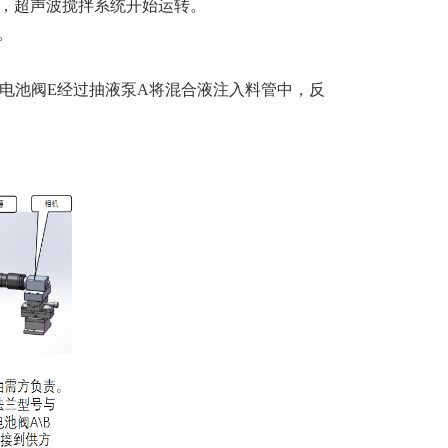
C，超声波搅拌系统开始运转。
。
电池阀E经过抽液泵A将混合液注入料管中，反