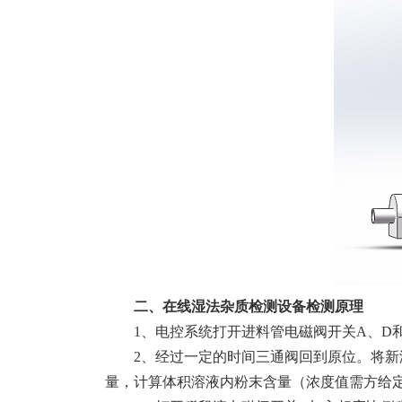
二、在线湿法杂质检测设备检测原理
1、电控系统打开进料管电磁阀开关A、D
2、经过一定的时间三通阀回到原位。将新
量，计算体积溶液内粉末含量（浓度值需方给