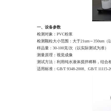
一、设备参数
检测对象：PVC粉浆
检测颗粒大小范围：大于21um～350um
样品量：30-100克/次（以实际测试为准）
测量原理：视觉成像
测试方法：利用纯水液体搅拌稀释，结合
适用标准：GB/T 9348-2008、GB/T 11115-2