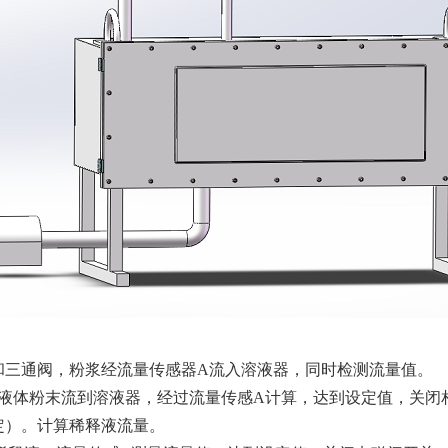
和三通阀，粉浆经流量传感器A流入溶液器，同时检测流量值。
液体粉末流到溶液器，经过流量传感A计算，达到设定值，关闭
定）。计算稀释液流量。