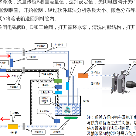
稀释液，流量传感B测量流量值，达到设定值，关闭电磁阀开关
入检测装置。开始检测，经过软件算法分析杂质大小、颜色分布等
泵A将溶液输送回到料管内。
关闭电磁阀B、D和三通阀，打开循环水泵，清洗内部结构，打开