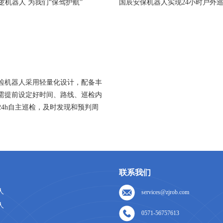
逻机器人 为我们“保驾护航”
国辰安保机器人实现24小时户外
检机器人采用轻量化设计，配备丰
需提前设定好时间、路线、巡检内
24h自主巡检，及时发现和预判周
联系我们
人
services@zjrob.com
人
0571-56757613