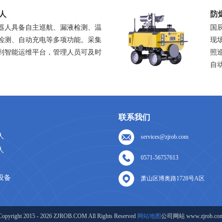
人
防
器人具备自主巡航、漏液检测、温
国
检测、自动充电等多项功能。采集
现
到智能运维平台，管理人员可及时
照
自
联系我们
人
services@zjrob.com
人
0571-56757613
设备
萧山区博奥路1728号A区
Copyright 2015 - 2026 ZJROB.COM All Rights Reserved
网站地图
公司网站 www.zjrob.co