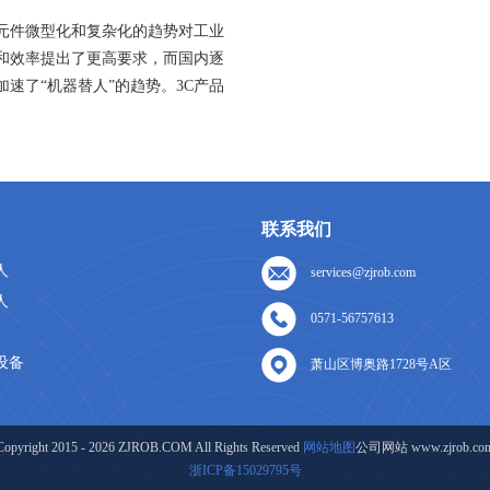
元件微型化和复杂化的趋势对工业
和效率提出了更高要求，而国内逐
速了“机器替人”的趋势。3C产品
联系我们
人
services@zjrob.com
人
0571-56757613
设备
萧山区博奥路1728号A区
Copyright 2015 - 2026 ZJROB.COM All Rights Reserved
网站地图
公司网站 www.zjrob.co
浙ICP备15029795号