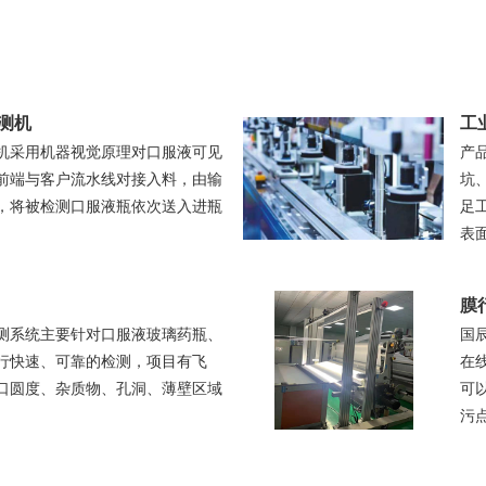
测机
工
机采用机器视觉原理对口服液可见
产
前端与客户流水线对接入料，由输
坑
，将被检测口服液瓶依次送入进瓶
足
表
膜
测系统主要针对口服液玻璃药瓶、
国
行快速、可靠的检测，项目有飞
在
口圆度、杂质物、孔洞、薄壁区域
可
污