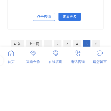
点击咨询
查看更多
46条
上一页
1
2
3
4
5
6
7
8
9
10
下一页
首页
渠道合作
在线咨询
电话咨询
请您留言
关于国辰
首页
关于我们
人才招聘
联系我们
网站地图
国辰产品
公共服务机器人
安防巡检机器人
智能无人叉车
机器视觉检测设备