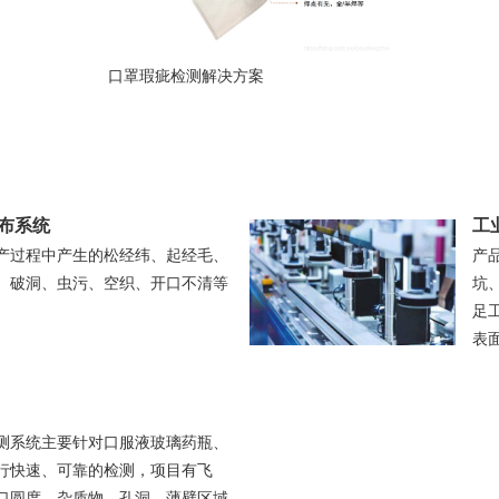
口罩瑕疵检测解决方案
布系统
工
产过程中产生的松经纬、起经毛、
产
、破洞、虫污、空织、开口不清等
坑
足
表
测系统主要针对口服液玻璃药瓶、
行快速、可靠的检测，项目有飞
口圆度、杂质物、孔洞、薄壁区域