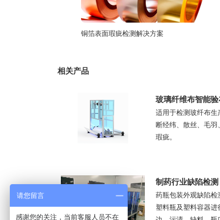
铜箔表面瑕疵检测解决方案
相关产品
玻璃纤维布智能验
适用于检测玻纤布生
断经纬、散丝、毛羽
瑕疵。
制药行业缺陷检测
药瓶包装外观缺陷检
请您留言
塑料瓶及塑料容器进
感谢您的关注，当前客服人员不在
边、污渍、缺料、瓶